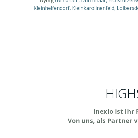
Aying
(Blindham, Dürrnhaar, Eichstutzenw
Kleinhelfendorf, Kleinkarolinenfeld, Loibe
HIGH
inexio ist Ihr
Von uns, als Partner 