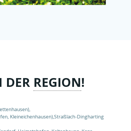
N DER
REGION
!
Jettenhausen),
fen, Kleineichenhausen),Straßlach-Dingharting